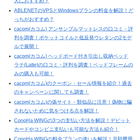
人におすすめ？
ABLENETのVPSとWindowsプランの料金を解説！ど
っちがおすすめ？
cacom(カコム) アンサンブルマットレスの口コミ・評
判を調査！ポケットコイルと低反発ウレタンの2モデ
ルで展開！
cacom(カコム) ヘッドボード付き引出し収納ベッド
ラテ(Latte)の口コミ・評判を調査！ベッドフレームの
みの購入も可能！
cacom(カコム)のクーポン・セール情報を紹介！過去
のキャンペーンに関しても調査！
cacom(カコム)の偽サイト・類似品に注意！偽物に騙
されないために気をつける点を解説！
ConoHa WINGの3つの支払い方法を解説！デビット
カードやコンビニ支払いも可能な方法も紹介！
ConoHa WINGの料金プランの違いを解説！月額費用