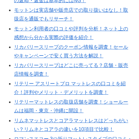
の返却・返金は基本的にはNG！
モットンは実店舗や販売店での取り扱いはなし！取
扱店を通販でもリサーチ！
モットン利用者の口コミや評判を分析！ネット上の
感想から分かる実際の評価を紹介！
リカバリースリープのクーポン情報を調査！セール
やキャンペーンで安く買う方法を解説！
リカバリースリープはどこに売ってる？店舗・販売
店情報を調査！
リテリー アスリートプロ マットレスの口コミを紹
介！評判やメリット・デメリットを調査！
リテリーマットレスの取扱店舗を調査！ショールー
ムは福岡・東京・沖縄に開設！
リムネマットレスとコアラマットレスはどっちがい
い？リムネとコアラの違いを10項目で比較！
ロマンスエコー 3つ折りマットレスタイプの口コミ・