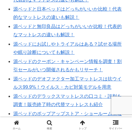
源ベッドと日本ベッドはどっちがいいか比較！代表
的なマットレスの違いも解説！
源ベッドと無印良品はどっちがいいか比較！代表的
なマットレスの違いも解説！
源ベッドにお試しやトライアルはある？試せる場所
や眠り診断についても解説！
源ベッドのクーポン・キャンペーン情報を調査！割
引セールがいつ開催されるかもリサーチ！
源ベッドのデオファクター加工マットレスは抗ウイ
ルス99.9%！ウイルス・カビ対策モデルを用意
源ベッドのデラックスマットレスの口コミ・評判を
調査！販売終了時の代替マットレスも紹介
源ベッドのポップアップストア・ショールーム情報
を調査！東京都内でも体験できるかリサーチ！
ホーム
検索
トップ
サイドバー
源ベッドのマットレスに偽物はある？正規品を確実