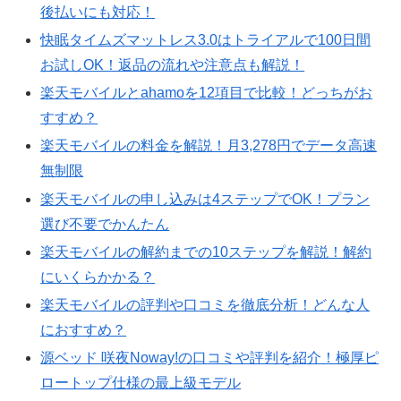
後払いにも対応！
快眠タイムズマットレス3.0はトライアルで100日間
お試しOK！返品の流れや注意点も解説！
楽天モバイルとahamoを12項目で比較！どっちがお
すすめ？
楽天モバイルの料金を解説！月3,278円でデータ高速
無制限
楽天モバイルの申し込みは4ステップでOK！プラン
選び不要でかんたん
楽天モバイルの解約までの10ステップを解説！解約
にいくらかかる？
楽天モバイルの評判や口コミを徹底分析！どんな人
におすすめ？
源ベッド 咲夜Noway!の口コミや評判を紹介！極厚ピ
ロートップ仕様の最上級モデル