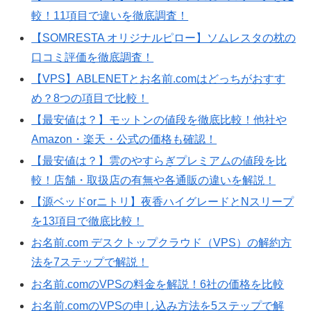
較！11項目で違いを徹底調査！
【SOMRESTA オリジナルピロー】ソムレスタの枕の
口コミ評価を徹底調査！
【VPS】ABLENETとお名前.comはどっちがおすす
め？8つの項目で比較！
【最安値は？】モットンの値段を徹底比較！他社や
Amazon・楽天・公式の価格も確認！
【最安値は？】雲のやすらぎプレミアムの値段を比
較！店舗・取扱店の有無や各通販の違いを解説！
【源ベッドorニトリ】夜香ハイグレードとNスリープ
を13項目で徹底比較！
お名前.com デスクトップクラウド（VPS）の解約方
法を7ステップで解説！
お名前.comのVPSの料金を解説！6社の価格を比較
お名前.comのVPSの申し込み方法を5ステップで解